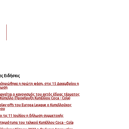
νία
ες Ειδήσεις
ληρώθηκε η πρώτη φάση, στις 15 Δεκεμβρίου η
ρωση
ργείται ο κανονισμός του εκτός έδρας τέρματος
Κύπελλο (Προκήρυξη Κυπέλλου Coca - Cola)
play-offs του Europa League ο Κυπελλούχος
ρου
ι τις 11 Ιουλίου η δήλωση συμμετοχής
τιγμιότυπα του τελικού Κυπέλλου Coca - Cola