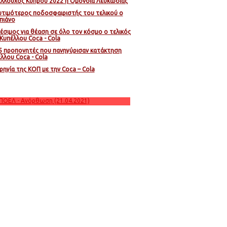
λλούχος Κύπρου 2022 η Ομόνοια Λευκωσίας
τιμότερος ποδοσφαιριστής του τελικού ο
πιάνο
έσιμος για θέαση σε όλο τον κόσμο ο τελικός
Κυπέλλου Coca - Cola
5 προπονητές που πανηγύρισαν κατάκτηση
λλου Coca - Cola
ρηγία της ΚΟΠ με την Coca – Cola
ΑΠΟΕΛ - Ανόρθωση (21.04.2021)
ΑΕΛ - Ολυμπιακός (21.