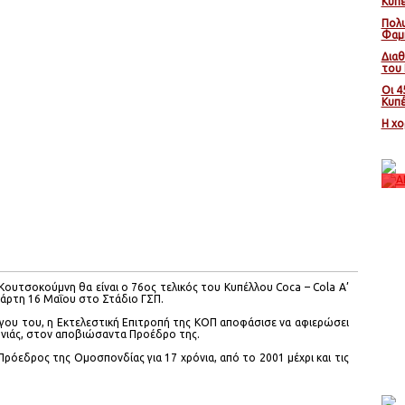
Κυπε
Πολυ
Φαμ
Διαθ
του 
Οι 4
Κυπέ
Η χο
ΑΛΚΗ - ΞΥΛΟΤΥΜΠΟΥ (04/05/2016)
υτσοκούμνη θα είναι ο 76ος τελικός του Κυπέλλου Coca – Cola Α’
ετάρτη 16 Μαΐου στο Στάδιο ΓΣΠ.
ργου του, η Εκτελεστική Επιτροπή της ΚΟΠ αποφάσισε να αφιερώσει
ονιάς, στον αποβιώσαντα Προέδρο της.
όεδρος της Ομοσπονδίας για 17 χρόνια, από το 2001 μέχρι και τις