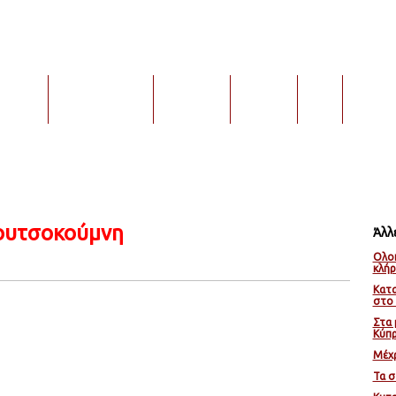
α / ΣΤΟΚ
Ιστορικό Κυπέλλου
Κυπελλούχοι
Coca-Cola
Βίντεο
Επικοινω
ουτσοκούμνη
Άλλ
Ολοκ
κλή
Κατα
στο 
Στα 
Κύπ
Μέχρ
Τα σ