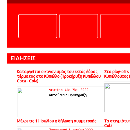
ΑΛΚΗ - 
ΕΙΔΗΣΕΙΣ
Καταργείται ο κανονισμός του εκτός έδρας
Στα play-offs
τέρματος στο Κύπελλο (Προκήρυξη Κυπέλλου
Κυπελλούχος
Coca - Cola)
Δευτέρα, 4 Ιουλίου 2022
Αυτούσια η Προκήρυξη.
Μέχρι τις 11 Ιουλίου η δήλωση συμμετοχής
Τα στιγμιότυ
Cola
Παρασκευή, 3 Ιουνίου 2022